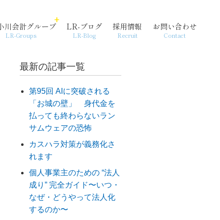
小川会計グループ
LR-ブログ
採用情報
お問い合わせ
LR-Groups
LR-Blog
Recruit
Contact
最新の記事一覧
第95回 AIに突破される
「お城の壁」 身代金を
経営支援・コンサル
個人情報保護方針
起業
払っても終わらないラン
サムウェアの恐怖
カスハラ対策が義務化さ
れます
個人事業主のための “法人
成り” 完全ガイド〜いつ・
なぜ・どうやって法人化
するのか〜