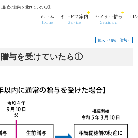
に財産の贈与を受けていたら①
ホーム
サービス案内
セミナー情報
LR
Home
Service
Seminars
個人（相続・贈与）
の贈与を受けていたら①
各法人・サービス拠点
事務代行
相続・資産承継
沿革