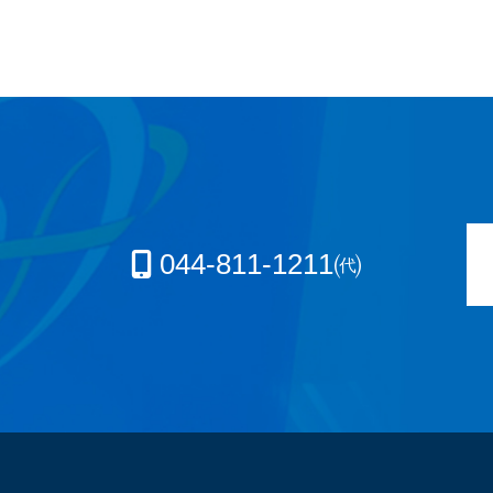
044-811-1211㈹