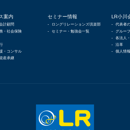
ス案内
セミナー情報
LR小川
会計顧問
ロングリレーションズ倶楽部
代表者
務・社会保険
セミナー・勉強会一覧
グルー
各法人
行
沿革
援・コンサル
個人情
資産承継