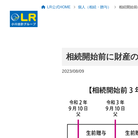
LR公式HOME
個人（相続・贈与）
相続開始前
相続開始前に財産
ロングリレーションズ
グループ概要・アクセ
代表者のあいさつ
税務・会計顧問
セミナー・勉強会一覧
人事労務・社会保険
倶楽部
ス
2023/08/09