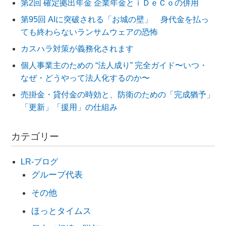
第2回 確定拠出年金 企業年金とｉＤｅＣｏの併用
第95回 AIに突破される「お城の壁」 身代金を払っ
ても終わらないランサムウェアの恐怖
カスハラ対策が義務化されます
個人事業主のための “法人成り” 完全ガイド〜いつ・
なぜ・どうやって法人化するのか〜
売掛金・貸付金の時効と、防衛のための「完成猶予」
「更新」「援用」の仕組み
カテゴリー
LR-ブログ
グループ代表
その他
ほっとタイムス