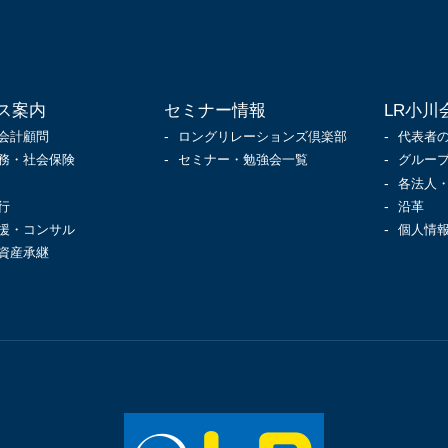
ス案内
セミナー情報
LR小川
会計顧問
ロングリレーションズ倶楽部
代表者
務・社会保険
セミナー・勉強会一覧
グルー
各法人
行
沿革
援・コンサル
個人情
資産承継