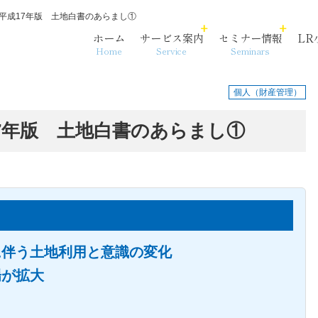
平成17年版 土地白書のあらまし①
ホーム
サービス案内
セミナー情報
LR
Home
Service
Seminars
個人（財産管理）
7年版 土地白書のあらまし①
各法人・サービス拠点
事務代行
相続・資産承継
沿革
に伴う土地利用と意識の変化
場が拡大