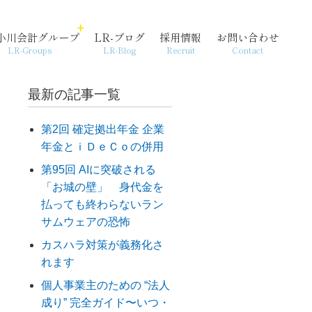
小川会計グループ
LR-ブログ
採用情報
お問い合わせ
LR-Groups
LR-Blog
Recruit
Contact
最新の記事一覧
第2回 確定拠出年金 企業
年金とｉＤｅＣｏの併用
経営支援・コンサル
個人情報保護方針
起業
第95回 AIに突破される
「お城の壁」 身代金を
払っても終わらないラン
サムウェアの恐怖
カスハラ対策が義務化さ
れます
個人事業主のための “法人
成り” 完全ガイド〜いつ・