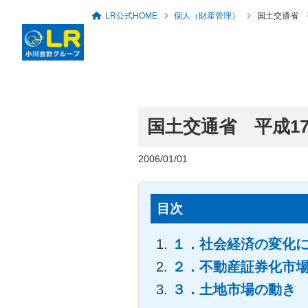
LR公式HOME
個人（財産管理）
国土交通省 
国土交通省 平成1
ロングリレーションズ
グループ概要・アクセ
代表者のあいさつ
税務・会計顧問
セミナー・勉強会一覧
人事労務・社会保険
倶楽部
ス
2006/01/01
目次
１．社会経済の変化
２．不動産証券化市
３．土地市場の動き