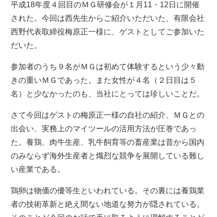
平成18年度４回目のＭＧ研修会が１月11・12日に開催
された。今回は西先生からご紹介いただいた、有限会社
西野代表取締役梅原正一様に、ゲストとしてご参加いた
だいた。
参加者のうち９名がＭＧは初めて体験するという少々動
きの重いＭＧであった。また女性が４名（２日目は５
名）と少なかったのも、当社にとっては珍しいことだ。
さて今回はゲストの梅原正一様の自社の紹介、ＭＧとの
出会い、実務上のマイツールの活用方法が圧巻であっ
た。養鶏、肉牛生産、乳牛飼育等の畜産業は昔から国内
のみならず海外生産者と熾烈な競争を展開している難し
い産業である。
鶏卵は物価の優等生といわれている。その裏には養鶏業
者の技術革新と絶え間ない地道な努力が隠されている。