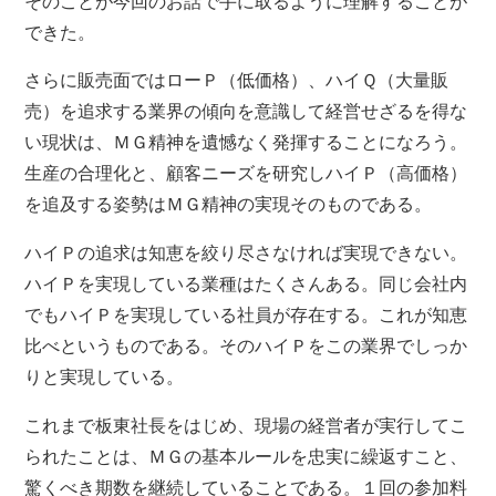
そのことが今回のお話で手に取るように理解することが
できた。
さらに販売面ではローＰ（低価格）、ハイＱ（大量販
売）を追求する業界の傾向を意識して経営せざるを得な
い現状は、ＭＧ精神を遺憾なく発揮することになろう。
生産の合理化と、顧客ニーズを研究しハイＰ（高価格）
を追及する姿勢はＭＧ精神の実現そのものである。
ハイＰの追求は知恵を絞り尽さなければ実現できない。
ハイＰを実現している業種はたくさんある。同じ会社内
でもハイＰを実現している社員が存在する。これが知恵
比べというものである。そのハイＰをこの業界でしっか
りと実現している。
これまで板東社長をはじめ、現場の経営者が実行してこ
られたことは、ＭＧの基本ルールを忠実に繰返すこと、
驚くべき期数を継続していることである。１回の参加料