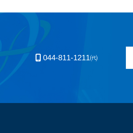
044-811-1211㈹