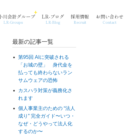
小川会計グループ
LR-ブログ
採用情報
お問い合わせ
LR-Groups
LR-Blog
Recruit
Contact
最新の記事一覧
第95回 AIに突破される
「お城の壁」 身代金を
経営支援・コンサル
個人情報保護方針
起業
払っても終わらないラン
サムウェアの恐怖
カスハラ対策が義務化さ
れます
個人事業主のための “法人
成り” 完全ガイド〜いつ・
なぜ・どうやって法人化
するのか〜