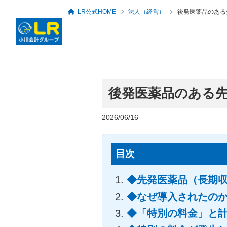
LR公式HOME
法人（経営）
後発医薬品のある
後発医薬品のある
ロングリレーションズ
グループ概要・アクセ
代表者のあいさつ
税務・会計顧問
セミナー・勉強会一覧
人事労務・社会保険
倶楽部
ス
2026/06/16
目次
◆先発医薬品（長期
◆なぜ導入されたの
◆「特別の料金」と