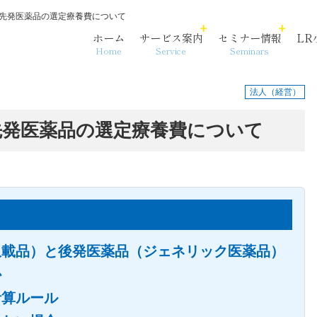
先発医薬品の選定療養費について
ホーム
サービス案内
セミナー情報
LR
Home
Service
Seminars
法人（経営）
先発医薬品の選定療養費について
各法人・サービス拠点
事務代行
相続・資産承継
沿革
収載品）と後発医薬品（ジェネリック医薬品）
か
計算ルール