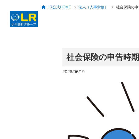
LR公式HOME
法人（人事労務）
社会保険の申
社会保険の申告時
ロングリレーションズ
グループ概要・アクセ
代表者のあいさつ
税務・会計顧問
セミナー・勉強会一覧
人事労務・社会保険
倶楽部
ス
2026/06/19