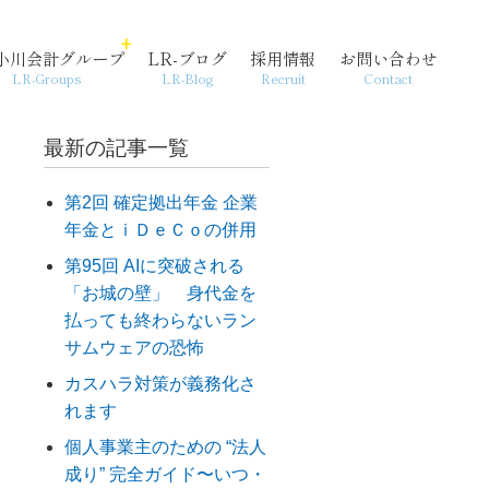
小川会計グループ
LR-ブログ
採用情報
お問い合わせ
LR-Groups
LR-Blog
Recruit
Contact
最新の記事一覧
第2回 確定拠出年金 企業
年金とｉＤｅＣｏの併用
経営支援・コンサル
個人情報保護方針
起業
第95回 AIに突破される
「お城の壁」 身代金を
払っても終わらないラン
サムウェアの恐怖
カスハラ対策が義務化さ
れます
個人事業主のための “法人
成り” 完全ガイド〜いつ・