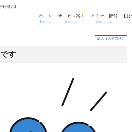
告時期です
ホーム
サービス案内
セミナー情報
LR
Home
Service
Seminars
法人（人事労務）
期です
各法人・サービス拠点
事務代行
相続・資産承継
沿革