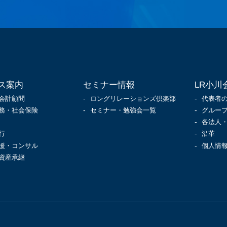
ス案内
セミナー情報
LR小川
会計顧問
ロングリレーションズ倶楽部
代表者
務・社会保険
セミナー・勉強会一覧
グルー
各法人
行
沿革
援・コンサル
個人情
資産承継