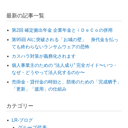
最新の記事一覧
第2回 確定拠出年金 企業年金とｉＤｅＣｏの併用
第95回 AIに突破される「お城の壁」 身代金を払っ
ても終わらないランサムウェアの恐怖
カスハラ対策が義務化されます
個人事業主のための “法人成り” 完全ガイド〜いつ・
なぜ・どうやって法人化するのか〜
売掛金・貸付金の時効と、防衛のための「完成猶予」
「更新」「援用」の仕組み
カテゴリー
LR-ブログ
グループ代表