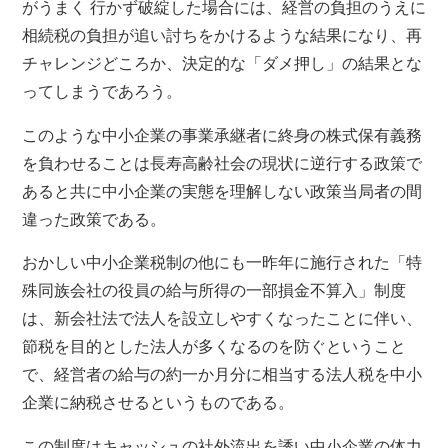
がうまく 行かず破綻した場合には、経営の負担のうえに
相続税の負担が追い討ちをかけるような結果になり、再
チャレンジどころか、決定的な「ダメ押し」の結果とな
ってしまうであろう。
このような中小企業の事業承継者に終身の株式保有義務
を負わせることは長寿高齢社会の現状に逆行する政策で
あると共に中小企業の実態を理解しない政策当局者の間
違った政策である。
おかしい中小企業税制の他にも一昨年に施行された「特
殊同族会社の役員の給与所得の一部損金不算入」制度
は、新会社法で法人を設立しやすくなったことに伴い、
節税を目的とした法人が多くなるのを防ぐということ
で、経営者の給与の約一か月分に相当する法人税を中小
企業に納税させるというものである。
この制度はキャッシュの社外流出を誘い中小企業の体力