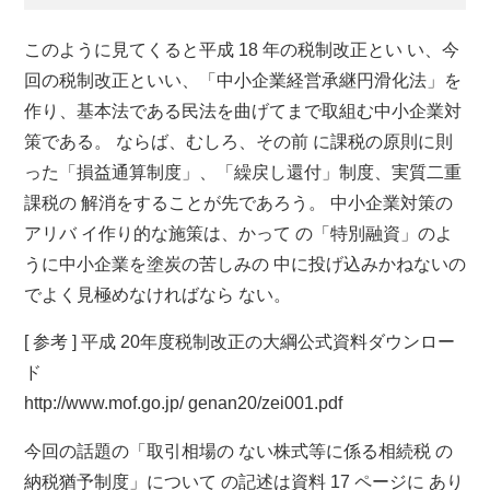
このように見てくると平成 18 年の税制改正とい い、今
回の税制改正といい、「中小企業経営承継円滑化法」を
作り、基本法である民法を曲げてまで取組む中小企業対
策である。 ならば、むしろ、その前 に課税の原則に則
った「損益通算制度」、「繰戻し還付」制度、実質二重
課税の 解消をすることが先であろう。 中小企業対策の
アリバ イ作り的な施策は、かって の「特別融資」のよ
うに中小企業を塗炭の苦しみの 中に投げ込みかねないの
でよく見極めなければなら ない。
[ 参考 ] 平成 20年度税制改正の大綱公式資料ダウンロー
ド
http://www.mof.go.jp/ genan20/zei001.pdf
今回の話題の「取引相場の ない株式等に係る相続税 の
納税猶予制度」について の記述は資料 17 ページに あり