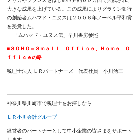
メリカやフランスをはじめ世界約６０カ国で実践され、
大きな成果を上げている。この成果によりグラミン銀行
の創始者ムハマド・ユヌスは２００６年ノーベル平和賞
を受賞した。
ー 「ムハマド・ユヌス伝」早川書房参照 ー
■ＳＯＨＯ＝Ｓｍａｌｌ Ｏｆｆｉｃｅ、Ｈｏｍｅ Ｏ
ｆｆｉｃｅの略
税理士法人 ＬＲパートナーズ 代表社員 小川湧三
神奈川県川崎市で税理士をお探しなら
ＬＲ小川会計グループ
経営者のパートナーとして中小企業の皆さまをサポート
します