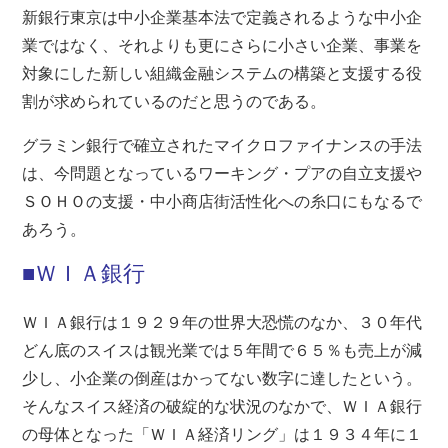
新銀行東京は中小企業基本法で定義されるような中小企
業ではなく、それよりも更にさらに小さい企業、事業を
対象にした新しい組織金融システムの構築と支援する役
割が求められているのだと思うのである。
グラミン銀行で確立されたマイクロファイナンスの手法
は、今問題となっているワーキング・プアの自立支援や
ＳＯＨＯの支援・中小商店街活性化への糸口にもなるで
あろう。
■ＷＩＡ銀行
ＷＩＡ銀行は１９２９年の世界大恐慌のなか、３０年代
どん底のスイスは観光業では５年間で６５％も売上が減
少し、小企業の倒産はかってない数字に達したという。
そんなスイス経済の破綻的な状況のなかで、ＷＩＡ銀行
の母体となった「ＷＩＡ経済リング」は１９３４年に１