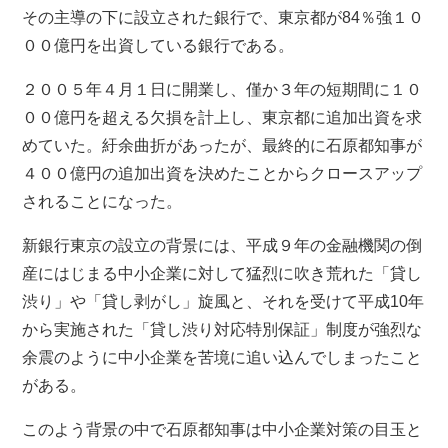
その主導の下に設立された銀行で、東京都が84％強１０
００億円を出資している銀行である。
２００５年４月１日に開業し、僅か３年の短期間に１０
００億円を超える欠損を計上し、東京都に追加出資を求
めていた。紆余曲折があったが、最終的に石原都知事が
４００億円の追加出資を決めたことからクロースアップ
されることになった。
新銀行東京の設立の背景には、平成９年の金融機関の倒
産にはじまる中小企業に対して猛烈に吹き荒れた「貸し
渋り」や「貸し剥がし」旋風と、それを受けて平成10年
から実施された「貸し渋り対応特別保証」制度が強烈な
余震のように中小企業を苦境に追い込んでしまったこと
がある。
このよう背景の中で石原都知事は中小企業対策の目玉と