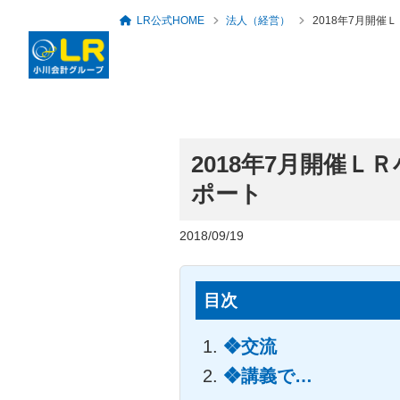
LR公式HOME
法人（経営）
2018年7月開催
2018年7月開催
ロングリレーションズ
グループ概要・アクセ
ポート
代表者のあいさつ
税務・会計顧問
セミナー・勉強会一覧
人事労務・社会保険
倶楽部
ス
2018/09/19
目次
❖交流
❖講義で…