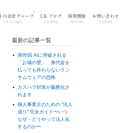
小川会計グループ
LR-ブログ
採用情報
お問い合わせ
LR-Groups
LR-Blog
Recruit
Contact
最新の記事一覧
第95回 AIに突破される
「お城の壁」 身代金を
経営支援・コンサル
個人情報保護方針
起業
払っても終わらないラン
サムウェアの恐怖
カスハラ対策が義務化さ
れます
個人事業主のための “法人
成り” 完全ガイド〜いつ・
なぜ・どうやって法人化
するのか〜