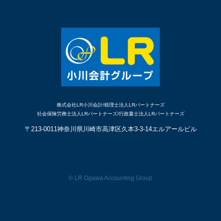
株式会社LR小川会計/税理士法人LRパートナーズ
社会保険労務士法人LRパートナーズ/行政書士法人LRパートナーズ
〒213-0011
神奈川県川崎市高津区久本
3-3-14エルアールビル
© LR Ogawa Accounting Group