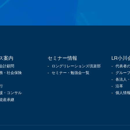
ス案内
セミナー情報
LR小川
会計顧問
ロングリレーションズ倶楽部
代表者
務・社会保険
セミナー・勉強会一覧
グルー
各法人
行
沿革
援・コンサル
個人情
資産承継