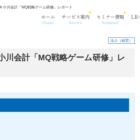
ＬＲ小川会計「MQ戦略ゲーム研修」レポート
ホーム
サービス案内
セミナー情報
LR
Home
Service
Seminars
法人（経営）
ＬＲ小川会計「MQ戦略ゲーム研修」レ
各法人・サービス拠点
事務代行
相続・資産承継
沿革