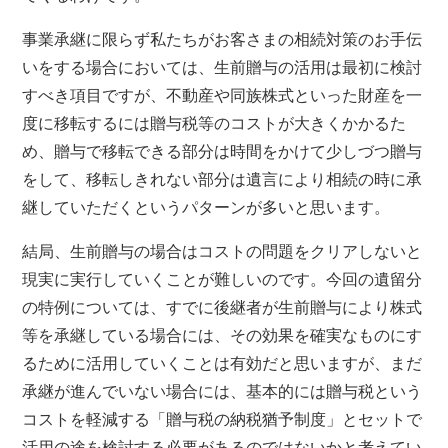
事業承継に限らず私たちがお客さまの相続対策のお手伝
いをする場合においては、生前贈与の活用は最初に検討
すべき項目ですが、不動産や同族株式といった財産を一
度に移転するには贈与税等のコストが大きくかかるた
め、贈与で移転できる部分は時間をかけて少しづつ贈与
をして、移転しきれない部分は遺言により相続の時に承
継していただくというパターンが多いと思います。
結局、生前贈与の場合はコストの問題をクリアしないと
現実に実行していくことが難しいのです。今回の遺留分
の特例については、すでに後継者が生前贈与により株式
等を承継している場合には、その効果を確実なものにす
るために活用していくことは有効だと思いますが、まだ
承継が進んでいない場合には、基本的には贈与税という
コストを軽減する「贈与税の納税猶予制度」とセットで
活用の途を検討する必要があるのではないかと考えてい