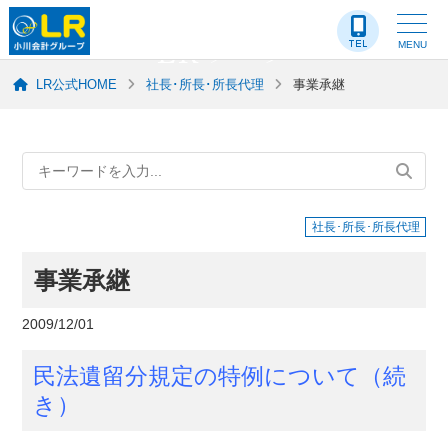
LR-ブログ
MENU
LR公式HOME
社長･所長･所長代理
事業承継
社長･所長･所長代理
事業承継
2009/12/01
民法遺留分規定の特例について（続
き）