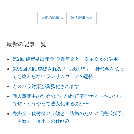
≪前の記事へ
次の記事へ≫
最新の記事一覧
第2回 確定拠出年金 企業年金とｉＤｅＣｏの併用
第95回 AIに突破される「お城の壁」 身代金を払っ
ても終わらないランサムウェアの恐怖
カスハラ対策が義務化されます
個人事業主のための “法人成り” 完全ガイド〜いつ・
なぜ・どうやって法人化するのか〜
売掛金・貸付金の時効と、防衛のための「完成猶予」
「更新」「援用」の仕組み