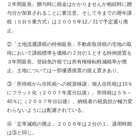
２年間延長。贈与時に税金はかかりませんが相続時に贈
与分が加算されることに要注意。そして今までの暦年課
税（５分５乗方式）は２００５年12／31で予定通り廃
止。
②「土地流通課税の特例延長」不動産取得税の宅地の取
得において課税標準を価格の２分の１とする特例措置を
３年間延長。登録免許税では所有権移転軽減税率が廃
止。土地については一部優遇措置の据え置きあり。
③「所得税から住民税への税源移譲」個人住民税は10％
にフラット化（２００７年度分以後）。所得税は５％～
40％に（２００７年分以後）。納税者の税負担が極力変
わらないようには配慮されている。
④「定率減税の廃止」２００６年は２分の１。適用時期
は③と同じ。