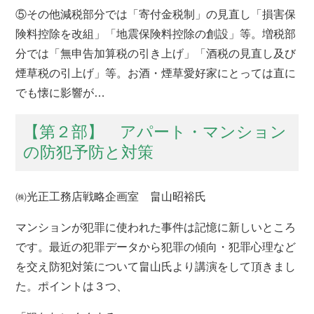
⑤その他減税部分では「寄付金税制」の見直し「損害保
険料控除を改組」「地震保険料控除の創設」等。増税部
分では「無申告加算税の引き上げ」「酒税の見直し及び
煙草税の引上げ」等。お酒・煙草愛好家にとっては直に
でも懐に影響が…
【第２部】 アパート・マンション
の防犯予防と対策
㈱光正工務店戦略企画室 畠山昭裕氏
マンションが犯罪に使われた事件は記憶に新しいところ
です。最近の犯罪データから犯罪の傾向・犯罪心理など
を交え防犯対策について畠山氏より講演をして頂きまし
た。ポイントは３つ、