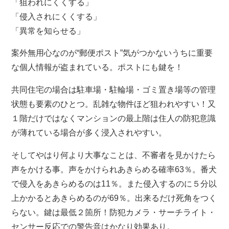
「狙われにくくする」
「侵入されにくくする」
「異常を知らせる」
案外無用心なのが“郵便ポスト”気がつかないうちに重要
な個人情報が盗まれている。ポストにも鍵を！
共同住宅の場合は駐車場・駐輪場・ゴミ置き場等の管理
状態も要素のひとつ。乱雑な物件ほど狙われやすい！又
１階だけではなくマンションの最上階は住人の防犯意識
が薄れている場合が多く浸入されやすい。
そしてやはり何より大事なことは、不審者を見かけたら
声をかける事。声をかけられあきらめる確率63％。番犬
で侵入をあきらめるのは11％。また侵入するのに５分以
上かかるとあきらめるのが69％。出来るだけ死角をつく
らない。鍵は最低２箇所！防犯カメラ・サーチライト・
センサー反応での警告音はかなり効果あり。