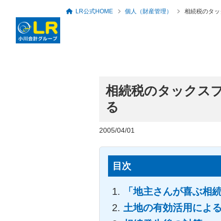
LR公式HOME
個人（財産管理）
相続税のタッ
相続税のタックスプ
ロングリレーションズ
グループ概要・アクセ
る
代表者のあいさつ
税務・会計顧問
セミナー・勉強会一覧
人事労務・社会保険
倶楽部
ス
2005/04/01
目次
「地主さんが喜ぶ相
土地の有効活用によ