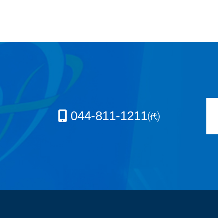
044-811-1211㈹