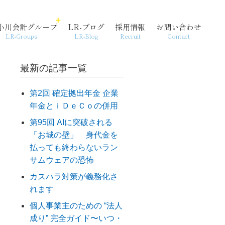
小川会計グループ
LR-ブログ
採用情報
お問い合わせ
LR-Groups
LR-Blog
Recruit
Contact
最新の記事一覧
第2回 確定拠出年金 企業
年金とｉＤｅＣｏの併用
経営支援・コンサル
個人情報保護方針
起業
第95回 AIに突破される
「お城の壁」 身代金を
払っても終わらないラン
サムウェアの恐怖
カスハラ対策が義務化さ
れます
個人事業主のための “法人
成り” 完全ガイド〜いつ・