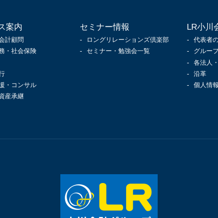
ス案内
セミナー情報
LR小川
会計顧問
ロングリレーションズ倶楽部
代表者
務・社会保険
セミナー・勉強会一覧
グルー
各法人
行
沿革
援・コンサル
個人情
資産承継