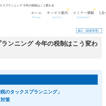
クスプランニング 今年の税制はこう変わる
ホーム
サービス案内
セミナー情報
LR
Home
Service
Seminars
個人（財産管理）
ランニング 今年の税制はこう変わ
各法人・サービス拠点
事務代行
相続・資産承継
沿革
続税のタックスプランニング」
る対策