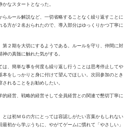
静かなスタートとなった。
からルール解説など、一切省略することなく繰り返すことに
れる方が２名おられたので、導入部分はゆっくりかつ丁寧に
、第２期を大切にするようである。ルールを守り、仲間に対
精神の真髄に触れた気がする。
ては、簡単な事を何度も繰り返し行うことは思考停止してや
基本をしっかりと身に付けて望んでほしい。次回参加のとき
察されることをお勧めしたい。
学的経営、戦略的経営そして全員経営との関連で懇切丁寧に
」とは初ＭＧの方にとっては容認しがたい言葉かもしれない
回最初から学ぶうちに、やがてゲームに慣れて「やさしい」