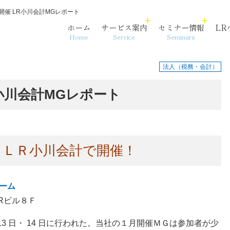
月開催 LR小川会計MGレポート
ホーム
サービス案内
セミナー情報
LR
Home
Service
Seminars
法人（税務・会計）
LR小川会計MGレポート
各法人・サービス拠点
事務代行
相続・資産承継
沿革
Ｇ、ＬＲ小川会計で開催！
ーム
LRビル８Ｆ
13 日・ 14 日に行われた。当社の１月開催ＭＧは参加者が少