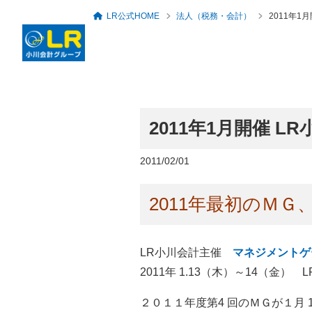
LR公式HOME
法人（税務・会計）
2011年1
2011年1月開催 
ロングリレーションズ
グループ概要・アクセ
代表者のあいさつ
税務・会計顧問
セミナー・勉強会一覧
人事労務・社会保険
倶楽部
ス
2011/02/01
2011年最初のＭ
LR小川会計主催
マネジメントゲ
2011年 1.13（木）～14（金） 
２０１１年度第4 回のＭＧが１月 