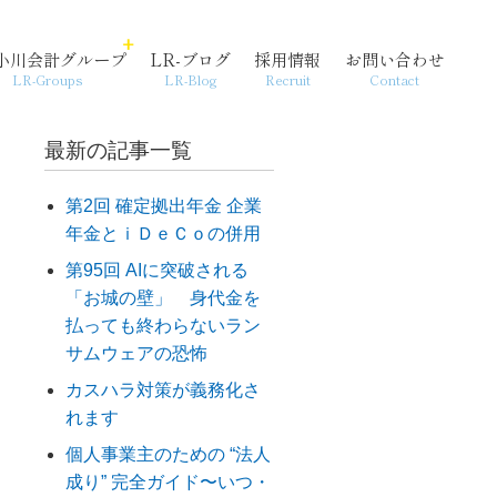
小川会計グループ
LR-ブログ
採用情報
お問い合わせ
LR-Groups
LR-Blog
Recruit
Contact
最新の記事一覧
第2回 確定拠出年金 企業
年金とｉＤｅＣｏの併用
経営支援・コンサル
個人情報保護方針
起業
第95回 AIに突破される
「お城の壁」 身代金を
払っても終わらないラン
サムウェアの恐怖
カスハラ対策が義務化さ
れます
個人事業主のための “法人
成り” 完全ガイド〜いつ・