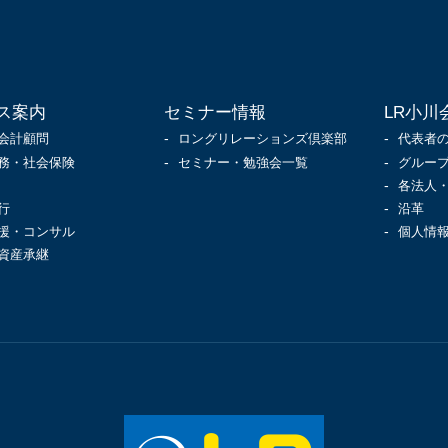
ス案内
セミナー情報
LR小川
会計顧問
ロングリレーションズ倶楽部
代表者
務・社会保険
セミナー・勉強会一覧
グルー
各法人
行
沿革
援・コンサル
個人情
資産承継