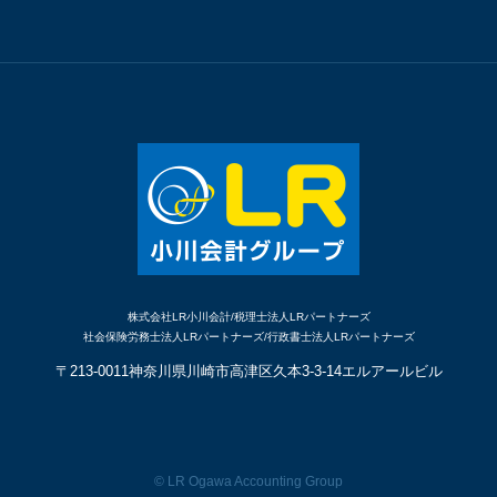
株式会社LR小川会計/税理士法人LRパートナーズ
社会保険労務士法人LRパートナーズ/行政書士法人LRパートナーズ
〒213-0011
神奈川県川崎市高津区久本
3-3-14エルアールビル
© LR Ogawa Accounting Group