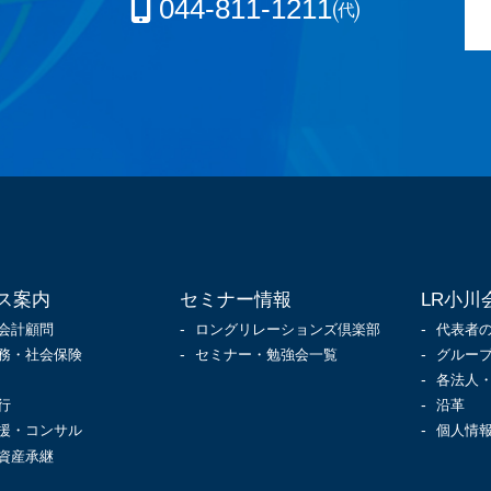
044-811-1211㈹
ス案内
セミナー情報
LR小川
会計顧問
ロングリレーションズ倶楽部
代表者
務・社会保険
セミナー・勉強会一覧
グルー
各法人
行
沿革
援・コンサル
個人情
資産承継