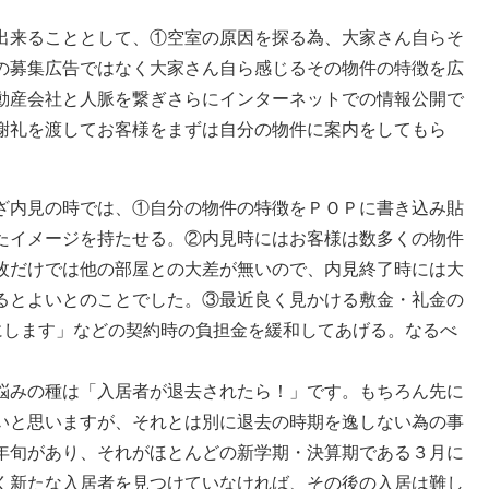
出来ることとして、①空室の原因を探る為、大家さん自らそ
の募集広告ではなく大家さん自ら感じるその物件の特徴を広
動産会社と人脈を繋ぎさらにインターネットでの情報公開で
謝礼を渡してお客様をまずは自分の物件に案内をしてもら
ざ内見の時では、①自分の物件の特徴をＰＯＰに書き込み貼
たイメージを持たせる。②内見時にはお客様は数多くの物件
枚だけでは他の部屋との大差が無いので、内見終了時には大
るとよいとのことでした。③最近良く見かける敷金・礼金の
にします」などの契約時の負担金を緩和してあげる。なるべ
悩みの種は「入居者が退去されたら！」です。もちろん先に
いと思いますが、それとは別に退去の時期を逸しない為の事
年旬があり、それがほとんどの新学期・決算期である３月に
く新たな入居者を見つけていなければ、その後の入居は難し