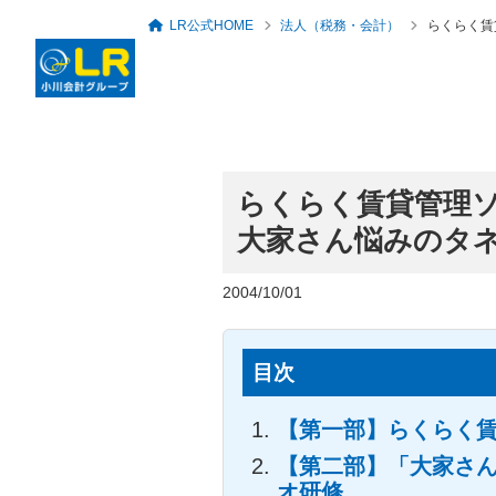
LR公式HOME
法人（税務・会計）
らくらく賃
らくらく賃貸管理
ロングリレーションズ
グループ概要・アクセ
大家さん悩みのタネ
代表者のあいさつ
税務・会計顧問
セミナー・勉強会一覧
人事労務・社会保険
倶楽部
ス
2004/10/01
目次
【第一部】らくらく賃
【第二部】「大家さ
オ研修