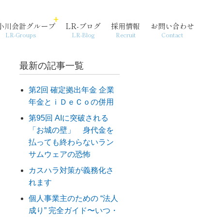
小川会計グループ
LR-ブログ
採用情報
お問い合わせ
LR-Groups
LR-Blog
Recruit
Contact
最新の記事一覧
第2回 確定拠出年金 企業
年金とｉＤｅＣｏの併用
経営支援・コンサル
個人情報保護方針
起業
第95回 AIに突破される
「お城の壁」 身代金を
払っても終わらないラン
サムウェアの恐怖
カスハラ対策が義務化さ
れます
個人事業主のための “法人
成り” 完全ガイド〜いつ・