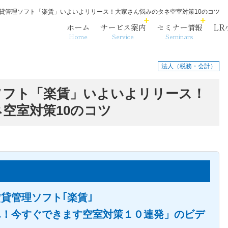
貸管理ソフト「楽賃」いよいよリリース！大家さん悩みのタネ空室対策10のコツ
ホーム
サービス案内
セミナー情報
LR
Home
Service
Seminars
法人（税務・会計）
ソフト「楽賃」いよいよリリース！
空室対策10のコツ
各法人・サービス拠点
事務代行
相続・資産承継
沿革
貸管理ソフト｢楽賃｣
ん！今すぐできます空室対策１０連発」のビデ