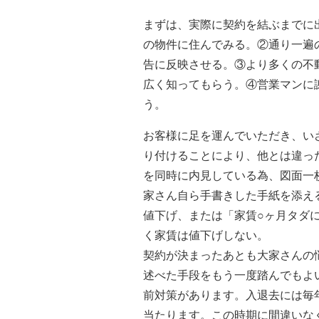
まずは、実際に契約を結ぶまでに
の物件に住んでみる。②通り一遍
告に反映させる。③より多くの不
広く知ってもらう。④営業マンに
う。
お客様に足を運んでいただき、い
り付けることにより、他とは違っ
を同時に内見している為、図面一
家さん自ら手書きした手紙を添え
値下げ、または「家賃○ヶ月タダ
く家賃は値下げしない。
契約が決まったあとも大家さんの
述べた手段をもう一度踏んでもよ
前対策があります。入退去には毎
当たります。この時期に間違いな