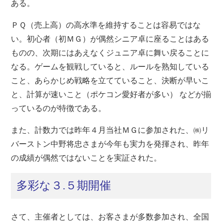
ある。
ＰＱ（売上高）の高水準を維持することは容易ではな
い。初心者（初ＭＧ）が偶然シニア卓に座ることはある
ものの、次期にはあえなくジュニア卓に舞い戻ることに
なる。ゲームを観戦していると、ルールを熟知している
こと、あらかじめ戦略を立てていること、決断が早いこ
と、計算が速いこと（ポケコン愛好者が多い） などが揃
っているのが特徴である。
また、計数力では昨年４月当社ＭＧに参加された、㈱リ
バーストン中野将忠さまが今年も実力を発揮され、昨年
の成績が偶然ではないことを実証された。
多彩な３.５期開催
さて、主催者としては、お客さまが多数参加され、全国