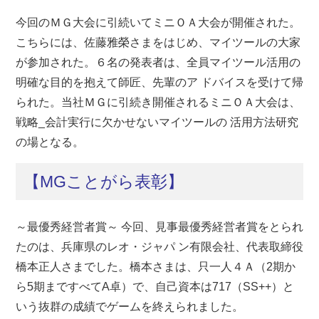
今回のＭＧ大会に引続いてミニＯＡ大会が開催された。
こちらには、佐藤雅榮さまをはじめ、マイツールの大家
が参加された。６名の発表者は、全員マイツール活用の
明確な目的を抱えて師匠、先輩のア ドバイスを受けて帰
られた。当社ＭＧに引続き開催されるミニＯＡ大会は、
戦略_会計実行に欠かせないマイツールの 活用方法研究
の場となる。
【MGことがら表彰】
～最優秀経営者賞～ 今回、見事最優秀経営者賞をとられ
たのは、兵庫県のレオ・ジャパ ン有限会社、代表取締役
橋本正人さまでした。橋本さまは、只一人４Ａ（2期か
ら5期まですべてA卓）で、自己資本は717（SS++）と
いう抜群の成績でゲームを終えられました。