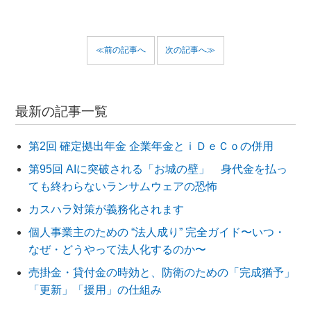
≪前の記事へ
次の記事へ≫
最新の記事一覧
第2回 確定拠出年金 企業年金とｉＤｅＣｏの併用
第95回 AIに突破される「お城の壁」 身代金を払っ
ても終わらないランサムウェアの恐怖
カスハラ対策が義務化されます
個人事業主のための “法人成り” 完全ガイド〜いつ・
なぜ・どうやって法人化するのか〜
売掛金・貸付金の時効と、防衛のための「完成猶予」
「更新」「援用」の仕組み