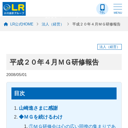
LR-ブログ
MENU
LR公式HOME
法人（経営）
平成２０年４月ＭＧ研修報告
法人（経営）
平成２０年４月ＭＧ研修報告
2008/05/01
目次
山崎進さまに感謝
◆ＭＧを続けるわけ
①ＭＧ研修会は心の広い同僚の集まりであ