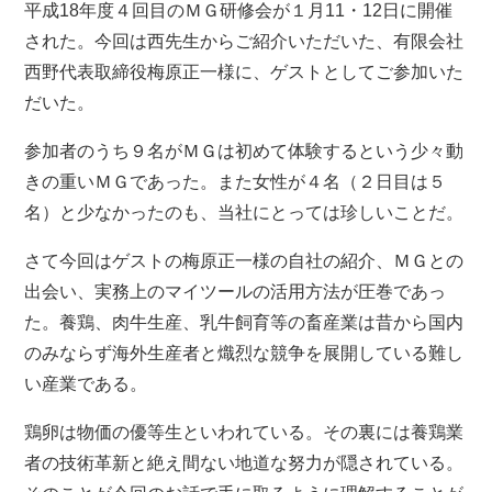
平成18年度４回目のＭＧ研修会が１月11・12日に開催
された。今回は西先生からご紹介いただいた、有限会社
西野代表取締役梅原正一様に、ゲストとしてご参加いた
だいた。
参加者のうち９名がＭＧは初めて体験するという少々動
きの重いＭＧであった。また女性が４名（２日目は５
名）と少なかったのも、当社にとっては珍しいことだ。
さて今回はゲストの梅原正一様の自社の紹介、ＭＧとの
出会い、実務上のマイツールの活用方法が圧巻であっ
た。養鶏、肉牛生産、乳牛飼育等の畜産業は昔から国内
のみならず海外生産者と熾烈な競争を展開している難し
い産業である。
鶏卵は物価の優等生といわれている。その裏には養鶏業
者の技術革新と絶え間ない地道な努力が隠されている。