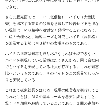
そのことが今回のお話で手に取るように理解することが
できた。
さらに販売面ではローＰ（低価格）、ハイＱ（大量販
売）を追求する業界の傾向を意識して経営せざるを得な
い現状は、ＭＧ精神を遺憾なく発揮することになろう。
生産の合理化と、顧客ニーズを研究しハイＰ（高価格）
を追及する姿勢はＭＧ精神の実現そのものである。
ハイＰの追求は知恵を絞り尽さなければ実現できない。
ハイＰを実現している業種はたくさんある。同じ会社内
でもハイＰを実現している社員が存在する。これが知恵
比べというものである。そのハイＰをこの業界でしっか
りと実現している。
これまで板東社長をはじめ、現場の経営者が実行してこ
られたことは、ＭＧの基本ルールを忠実に繰返すこと、
驚くべき期数を継続していることである。１回の参加料