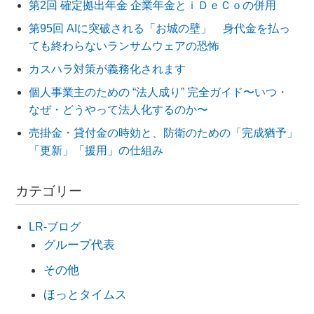
第2回 確定拠出年金 企業年金とｉＤｅＣｏの併用
第95回 AIに突破される「お城の壁」 身代金を払っ
ても終わらないランサムウェアの恐怖
カスハラ対策が義務化されます
個人事業主のための “法人成り” 完全ガイド〜いつ・
なぜ・どうやって法人化するのか〜
売掛金・貸付金の時効と、防衛のための「完成猶予」
「更新」「援用」の仕組み
カテゴリー
LR-ブログ
グループ代表
その他
ほっとタイムス