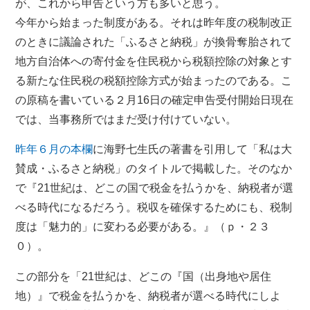
が、これから申告という方も多いと思う。
今年から始まった制度がある。それは昨年度の税制改正
のときに議論された「ふるさと納税」が換骨奪胎されて
地方自治体への寄付金を住民税から税額控除の対象とす
る新たな住民税の税額控除方式が始まったのである。こ
の原稿を書いている２月16日の確定申告受付開始日現在
では、当事務所ではまだ受け付けていない。
昨年６月の本欄
に海野七生氏の著書を引用して「私は大
賛成・ふるさと納税」のタイトルで掲載した。そのなか
で『21世紀は、どこの国で税金を払うかを、納税者が選
べる時代になるだろう。税収を確保するためにも、税制
度は「魅力的」に変わる必要がある。』（ｐ・２３
０）。
この部分を「21世紀は、どこの『国（出身地や居住
地）』で税金を払うかを、納税者が選べる時代にしよ