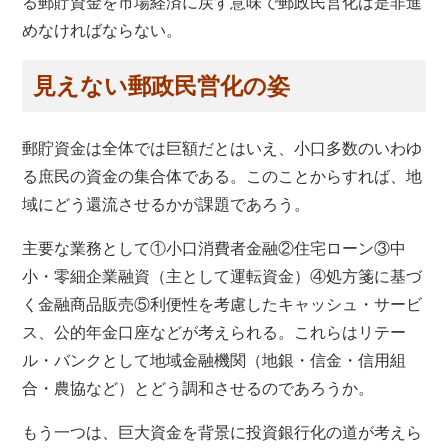
る郵貯資金を市場経済に戻す意味で郵政民営化は是非進
めなければならない。
見えない郵政民営化の姿
郵貯資金は全体では巨額だとはいえ、小口多数のいわゆ
る庶民の資金の集合体である。このことからすれば、地
域にどう還流させるかが課題であろう。
主要な業務として①小口消費者金融②住宅ローン③中
小・零細企業融資（主として運転資金）④処方箋に基づ
く金融商品販売⑤利便性を考慮したキャッシュ・サービ
ス、公的年金口座などが考えられる。これらはリテー
ル・バンクとして地域金融機関（地銀・信金・信用組
合・農協など）とどう調和させるのであろうか。
もう一つは、巨大資金を背景に投資銀行化の道が考えら