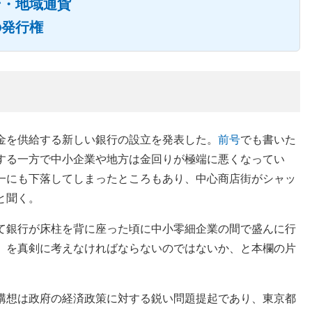
ン・地域通貨
の発行権
金を供給する新しい銀行の設立を発表した。
前号
でも書いた
する一方で中小企業や地方は金回りが極端に悪くなってい
一にも下落してしまったところもあり、中心商店街がシャッ
と聞く。
て銀行が床柱を背に座った頃に中小零細企業の間で盛んに行
」を真剣に考えなければならないのではないか、と本欄の片
構想は政府の経済政策に対する鋭い問題提起であり、東京都