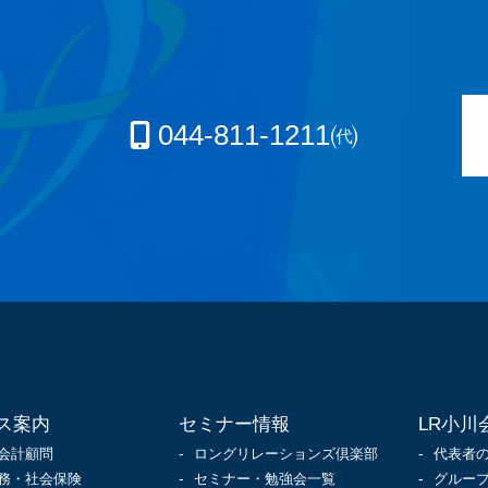
044-811-1211㈹
ス案内
セミナー情報
LR小川
会計顧問
ロングリレーションズ倶楽部
代表者
務・社会保険
セミナー・勉強会一覧
グルー