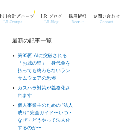
小川会計グループ
LR-ブログ
採用情報
お問い合わせ
LR-Groups
LR-Blog
Recruit
Contact
最新の記事一覧
第95回 AIに突破される
「お城の壁」 身代金を
経営支援・コンサル
個人情報保護方針
起業
払っても終わらないラン
サムウェアの恐怖
カスハラ対策が義務化さ
れます
個人事業主のための “法人
成り” 完全ガイド〜いつ・
なぜ・どうやって法人化
するのか〜