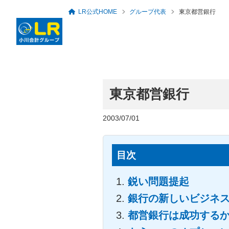
LR公式HOME
グループ代表
東京都営銀行
東京都営銀行
ロングリレーションズ
グループ概要・アクセ
代表者のあいさつ
税務・会計顧問
セミナー・勉強会一覧
人事労務・社会保険
倶楽部
ス
2003/07/01
目次
鋭い問題提起
銀行の新しいビジネ
都営銀行は成功する