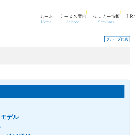
ホーム
サービス案内
セミナー情報
LR
Home
Service
Seminars
グループ代表
各法人・サービス拠点
事務代行
相続・資産承継
沿革
スモデル
か